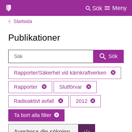
Meny
Sök
Startsida
Publikationer
Sök:
Sök
Rapporter/Säkerhet vid kärnkraftverken
Rapporter
Slutförvar
Radioaktivt avfall
2012
Ta bort alla filter
Avgränsa din sökning