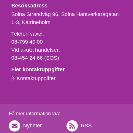
Besöksadress
Solna Strandväg 96, Solna Hantverkaregatan
1-3
Katrineholm
Telefon,
Telefon växel:
fax
08-799 40 00
och
Vid akuta händelser:
e-
08-454 24 66 (SOS)
postadress
Fler kontaktuppgifter
Kontaktuppgifter
Få mer information via:
Nyheter
RSS