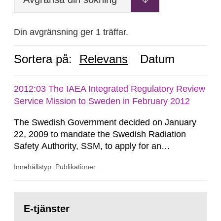
Din avgränsning ger 1 träffar.
Sortera på:
Relevans
Datum
2012:03 The IAEA Integrated Regulatory Review
Service Mission to Sweden in February 2012
The Swedish Government decided on January
22, 2009 to mandate the Swedish Radiation
Safety Authority, SSM, to apply for an
international review of the Author-ity and its
Innehållstyp: Publikationer
areas of supervision, an ‘IRRS’ (Integrated
Regulatory Review Service) carried out by the
International Atomic Energy Agency (IAEA). On
Gå
February 25, 2009, SSM made a formal request
till
E-tjänster
sida:
to the IAEA for an IRRS in Sweden. The time...