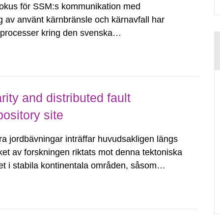
fokus för SSM:s kommunikation med
g av använt kärnbränsle och kärnavfall har
dsprocesser kring den svenska
tvecklingsprogram samt SKB:s
agen.
ity and distributed fault
ository site
a jordbävningar inträffar huvudsakligen längs
ket av forskningen riktats mot denna tektoniska
tet i stabila kontinentala områden, såsom
ningar, såväl som förståelsen,...