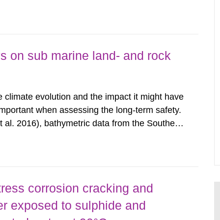
its on decay heat and radiation, these materials
 Storage...
s on sub marine land- and rock
s
climate evolution and the impact it might have
 important when assessing the long-term safety.
 al. 2016), bathymetric data from the Southern
 provided by the Swedish Maritime
 terrestrial data from...
ress corrosion cracking and
er exposed to sulphide and