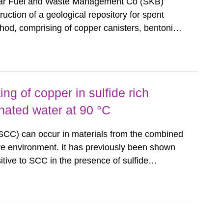
ear Fuel and Waste Management Co (SKB)
ruction of a geological repository for spent
hod, comprising of copper canisters, bentonite
ine bedrock. The post-closure safety
has been reviewed by the Swedish...
ing of copper in sulfide rich
nated water at 90 °C
SCC) can occur in materials from the combined
ive environment. It has previously been shown
sitive to SCC in the presence of sulfide