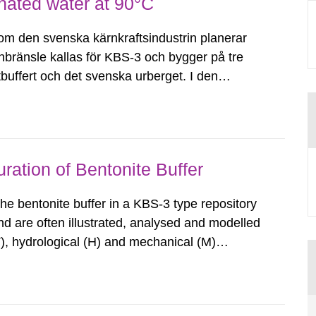
nated water at 90°C
 den svenska kärnkraftsindustrin planerar
ärnbränsle kallas för KBS-3 och bygger på tre
buffert och det svenska urberget. I den
 använda kärnbränslet att placeras i en
ation of Bentonite Buffer
e bentonite buffer in a KBS-3 type repository
nd are often illustrated, analysed and modelled
(T), hydrological (H) and mechanical (M)
lastic evolution in a swelling porous medium.
 re-saturation...