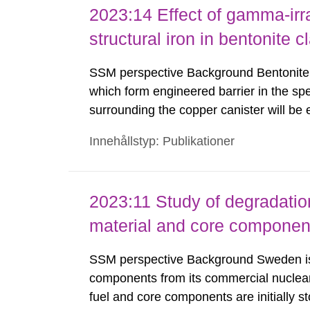
2023:14 Effect of gamma-irra
structural iron in bentonite c
SSM perspective Background Bentonite cl
which form engineered barrier in the spe
surrounding the copper canister will b
especially during the first few hundred y
Innehållstyp: Publikationer
states of the structural iron in montmoril
2023:11 Study of degradation 
material and core component
SSM perspective Background Sweden is 
components from its commercial nuclear 
fuel and core components are initially st