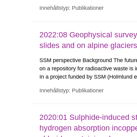
period to comply with transportation lim
Innehållstyp: Publikationer
are shipped to the Clab (Central Interim
2022:08 Geophysical survey
slides and on alpine glacier
SSM perspective Background The future 
on a repository for radioactive waste is
In a project funded by SSM (Holmlund et
Quark area between Sweden and Åland,
Innehållstyp: Publikationer
Administration, were analysed, as well as
2020:01 Sulphide-induced st
hydrogen absorption incopp