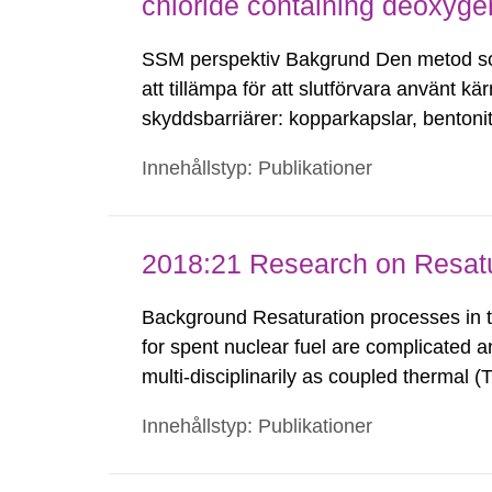
chloride containing deoxyge
SSM perspektiv Bakgrund Den metod som
att tillämpa för att slutförvara använt k
skyddsbarriärer: kopparkapslar, bentonit
aktuella KBS-3-utformningen kommer det
Innehållstyp: Publikationer
insats...
2018:21 Research on Resatur
Background Resaturation processes in th
for spent nuclear fuel are complicated a
multi-disciplinarily as coupled thermal 
processes with multi-phase flow, elastop
Innehållstyp: Publikationer
Previous THM-modelling showed that the