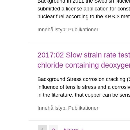
Background In 2011 the Swedish Nucl
submitted a license application for const
nuclear fuel according to the KBS-3 met
buffer, backfill and surrounding crystall
Innehållstyp: Publikationer
assessment of the repository, SR-Site, 
2017:02 Slow strain rate test
chloride containing deoxyge
Background Stress corrosion cracking (
influence of tensile stress and a corros
in the literature, that copper can be sen
containing water. Since both tensile...
Innehållstyp: Publikationer