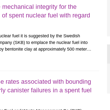
mechanical integrity for the
 of spent nuclear fuel with regard
clear fuel it is suggested by the Swedish
pany (SKB) to emplace the nuclear fuel into
y bentonite clay at approximately 500 meters’
ent of the canisters Bentonite swelling due to
 build up the...
e rates associated with bounding
ly canister failures in a spent fuel