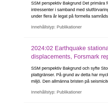
SSM perspektiv Bakgrund Det primära 
intressenter i samband med slutförvarin
under flera år legat på formella samrå
kärnkraftsindustrins forsknings- och u
Innehållstyp: Publikationer
tillståndsansökningar enligt kärnteknikl
2024:02 Earthquake stationar
displacements, Forsmark rep
SSM perspektiv Bakgrund och syfte Stor
plattgränser. På grund av detta har myc
miljö. Den allmänna bristen på seismici
Baltiska Skölden, har försvårat uppskatt
Innehållstyp: Publikationer