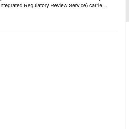
(Integrated Regulatory Review Service) carried
y Agency (IAEA). On February 25, 2009, SSM
an IRRS in Sweden. The time...