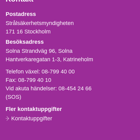
Strålsäkerhetsmyndigheten
Postadress
Strålsäkerhetsmyndigheten
171 16
Stockholm
Besöksadress
Solna Strandväg 96, Solna
Hantverkaregatan 1-3
Katrineholm
Telefon,
Telefon växel:
08-799 40 00
fax
Fax:
08-799 40 10
och
Vid akuta händelser:
08-454 24 66
e-
(SOS)
postadress
Fler kontaktuppgifter
Kontaktuppgifter