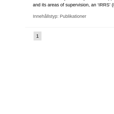
and its areas of supervision, an ‘IRRS’ 
out by the International Atomic Energ
Innehållstyp: Publikationer
made a formal request to the IAEA for 
(nuvarande
1
Gå
till
sida)
sida: