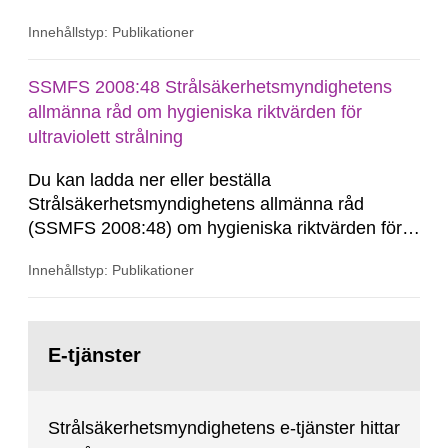
SSMFS 2019:4 och SSMFS 2025:2.
Innehållstyp: Publikationer
SSMFS 2008:48 Strålsäkerhetsmyndighetens
allmänna råd om hygieniska riktvärden för
ultraviolett strålning
Du kan ladda ner eller beställa
Strålsäkerhetsmyndighetens allmänna råd
(SSMFS 2008:48) om hygieniska riktvärden för
ultraviolett strålning, se nedan. Vill du beställa
Innehållstyp: Publikationer
den här publikationen i tryckt format? SSM Du
kan beställa den här publikationen i tryckt format
till självkostnadspris. Kommuner och skolor kan
Gå
du beställa upp...
till
E-tjänster
sida:
Strålsäkerhetsmyndighetens e-tjänster hittar