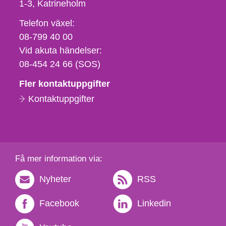
1-3
Katrineholm
Telefon,
Telefon växel:
fax
08-799 40 00
och
Vid akuta händelser:
e-
08-454 24 66 (SOS)
postadress
Fler kontaktuppgifter
Kontaktuppgifter
Få mer information via:
Nyheter
RSS
Facebook
Linkedin