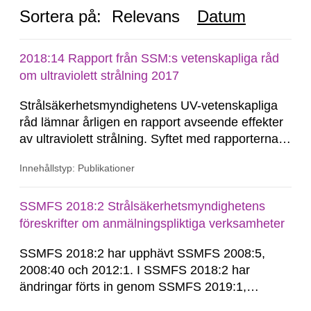
Sortera på:
Relevans
Datum
2018:14 Rapport från SSM:s vetenskapliga råd
om ultraviolett strålning 2017
Strålsäkerhetsmyndighetens UV-vetenskapliga
råd lämnar årligen en rapport avseende effekter
av ultraviolett strålning. Syftet med rapporterna
är att kartlägga det aktuella kunskapsläget, samt
Innehållstyp: Publikationer
att lämna råd till SSM inom olika områden som
är av betydelse för förebyggande av hudcancer.
SSMFS 2018:2 Strålsäkerhetsmyndighetens
föreskrifter om anmälningspliktiga verksamheter
SSMFS 2018:2 har upphävt SSMFS 2008:5,
2008:40 och 2012:1. I SSMFS 2018:2 har
ändringar förts in genom SSMFS 2019:1,
SSMFS 2019:4 och SSMFS 2025:2.