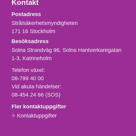
Kontakt
Strålsäkerhetsmyndigheten
Postadress
Strålsäkerhetsmyndigheten
171 16
Stockholm
Besöksadress
Solna Strandväg 96, Solna Hantverkaregatan
1-3
Katrineholm
Telefon,
Telefon växel:
fax
08-799 40 00
och
Vid akuta händelser:
e-
08-454 24 66 (SOS)
postadress
Fler kontaktuppgifter
Kontaktuppgifter