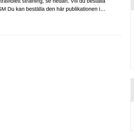
raviolett strålning, se nedan. Vill du beställa
SSM Du kan beställa den här publikationen i
mmuner och skolor kan du beställa upp...