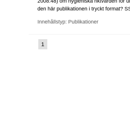
2008:48) om hygieniska riktvärden för ult
den här publikationen i tryckt format? 
tryckt format till självkostnadspris. Ko
Innehållstyp: Publikationer
(nuvarande
1
Gå
till
sida)
sida: