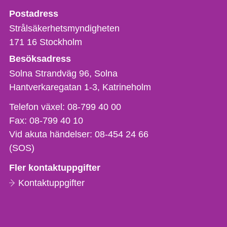
Strålsäkerhetsmyndigheten
Postadress
Strålsäkerhetsmyndigheten
171 16
Stockholm
Besöksadress
Solna Strandväg 96, Solna
Hantverkaregatan 1-3
Katrineholm
Telefon,
Telefon växel:
08-799 40 00
fax
Fax:
08-799 40 10
och
Vid akuta händelser:
08-454 24 66
e-
(SOS)
postadress
Fler kontaktuppgifter
Kontaktuppgifter