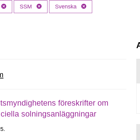
SSM
Svenska
m
smyndighetens föreskrifter om
ficiella solningsanläggningar
5.