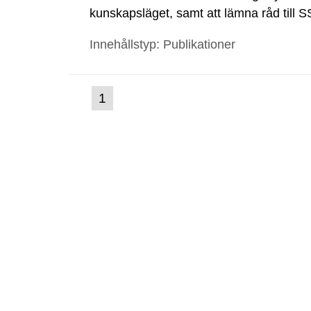
kunskapsläget, samt att lämna råd till
för förebyggande av hudcancer.
Innehållstyp: Publikationer
(nuvarande
1
Gå
till
sida)
sida: