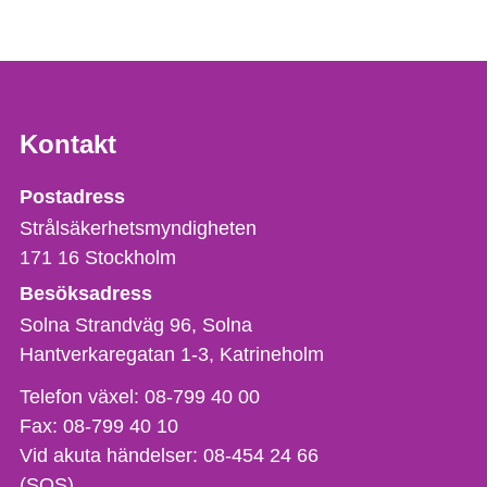
Kontakt
Strålsäkerhetsmyndigheten
Postadress
Strålsäkerhetsmyndigheten
171 16
Stockholm
Besöksadress
Solna Strandväg 96, Solna
Hantverkaregatan 1-3
Katrineholm
Telefon,
Telefon växel:
08-799 40 00
fax
Fax:
08-799 40 10
och
Vid akuta händelser:
08-454 24 66
e-
(SOS)