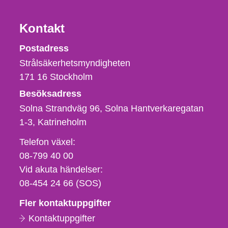
Kontakt
Strålsäkerhetsmyndigheten
Postadress
Strålsäkerhetsmyndigheten
171 16
Stockholm
Besöksadress
Solna Strandväg 96, Solna Hantverkaregatan
1-3
Katrineholm
Telefon,
Telefon växel:
fax
08-799 40 00
och
Vid akuta händelser:
e-
08-454 24 66 (SOS)
postadress
Fler kontaktuppgifter
Kontaktuppgifter