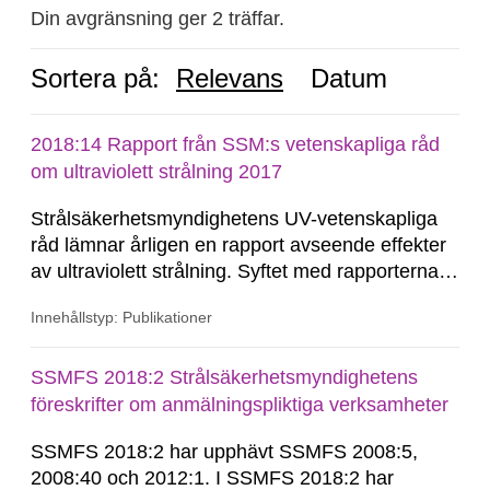
Din avgränsning ger 2 träffar.
Sortera på:
Relevans
Datum
2018:14 Rapport från SSM:s vetenskapliga råd
om ultraviolett strålning 2017
Strålsäkerhetsmyndighetens UV-vetenskapliga
råd lämnar årligen en rapport avseende effekter
av ultraviolett strålning. Syftet med rapporterna
är att kartlägga det aktuella kunskapsläget, samt
Innehållstyp: Publikationer
att lämna råd till SSM inom olika områden som
är av betydelse för förebyggande av hudcancer.
SSMFS 2018:2 Strålsäkerhetsmyndighetens
föreskrifter om anmälningspliktiga verksamheter
SSMFS 2018:2 har upphävt SSMFS 2008:5,
2008:40 och 2012:1. I SSMFS 2018:2 har