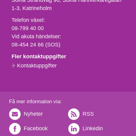
Solna Strandväg 96, Solna Hantverkaregatan
1-3
Katrineholm
Telefon,
Telefon växel:
fax
08-799 40 00
och
Vid akuta händelser:
e-
08-454 24 66 (SOS)
postadress
Fler kontaktuppgifter
Kontaktuppgifter
Få mer information via:
Nyheter
RSS
Facebook
Linkedin