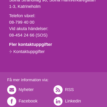
Solna Strandväg 96, Solna Hantverkaregatan
1-3
Katrineholm
Telefon,
Telefon växel:
fax
08-799 40 00
och
Vid akuta händelser:
e-
08-454 24 66 (SOS)
postadress
Fler kontaktuppgifter
Kontaktuppgifter
Få mer information via:
Nyheter
RSS
Facebook
Linkedin