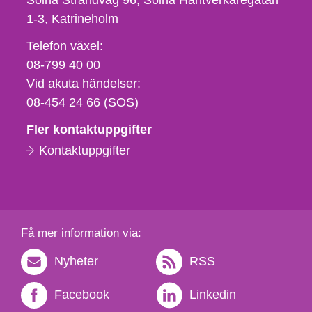
Solna Strandväg 96, Solna Hantverkaregatan
1-3
Katrineholm
Telefon,
Telefon växel:
fax
08-799 40 00
och
Vid akuta händelser:
e-
08-454 24 66 (SOS)
postadress
Fler kontaktuppgifter
Kontaktuppgifter
Få mer information via:
Nyheter
RSS
Facebook
Linkedin