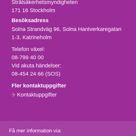
Strålsäkerhetsmyndigheten
171 16
Stockholm
Besöksadress
Solna Strandväg 96, Solna Hantverkaregatan
1-3
Katrineholm
Telefon,
Telefon växel:
fax
08-799 40 00
och
Vid akuta händelser:
e-
08-454 24 66 (SOS)
postadress
Fler kontaktuppgifter
Kontaktuppgifter
Få mer information via: