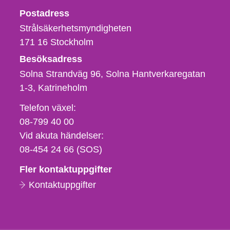
Strålsäkerhetsmyndigheten
Postadress
Strålsäkerhetsmyndigheten
171 16
Stockholm
Besöksadress
Solna Strandväg 96, Solna Hantverkaregatan
1-3
Katrineholm
Telefon,
Telefon växel:
fax
08-799 40 00
och
Vid akuta händelser:
e-
08-454 24 66 (SOS)
postadress
Fler kontaktuppgifter
Kontaktuppgifter