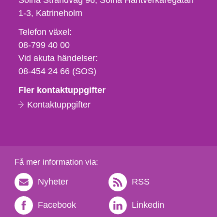
Solna Strandväg 96, Solna Hantverkaregatan
1-3
Katrineholm
Telefon,
Telefon växel:
fax
08-799 40 00
och
Vid akuta händelser:
e-
08-454 24 66 (SOS)
postadress
Fler kontaktuppgifter
Kontaktuppgifter
Få mer information via:
Nyheter
RSS
Facebook
Linkedin