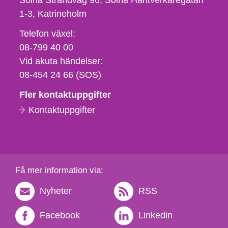
Solna Strandväg 96, Solna Hantverkaregatan
1-3
Katrineholm
Telefon,
Telefon växel:
fax
08-799 40 00
och
Vid akuta händelser:
e-
08-454 24 66 (SOS)
postadress
Fler kontaktuppgifter
Kontaktuppgifter
Få mer information via:
Nyheter
RSS
Facebook
Linkedin