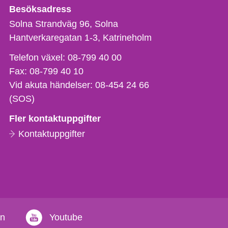
Besöksadress
Solna Strandväg 96, Solna
Hantverkaregatan 1-3
Katrineholm
Telefon,
Telefon växel:
08-799 40 00
fax
Fax:
08-799 40 10
och
Vid akuta händelser:
08-454 24 66
e-
(SOS)
postadress
Fler kontaktuppgifter
Kontaktuppgifter
in
Youtube