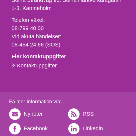
Solna Strandväg 96, Solna Hantverkaregatan
1-3
Katrineholm
Telefon,
Telefon växel:
fax
08-799 40 00
och
Vid akuta händelser:
e-
08-454 24 66 (SOS)
postadress
Fler kontaktuppgifter
Kontaktuppgifter
Få mer information via:
Nyheter
RSS
Facebook
Linkedin