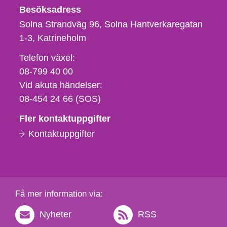
Besöksadress
Solna Strandväg 96, Solna Hantverkaregatan
1-3
Katrineholm
Telefon,
Telefon växel:
fax
08-799 40 00
och
Vid akuta händelser:
e-
08-454 24 66 (SOS)
postadress
Fler kontaktuppgifter
Kontaktuppgifter
Få mer information via:
Nyheter
RSS