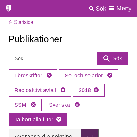
Meny
Sök
Startsida
Publikationer
Sök:
Sök
Föreskrifter
Sol och solarier
Radioaktivt avfall
2018
SSM
Svenska
Ta bort alla filter
Avgränsa din sökning