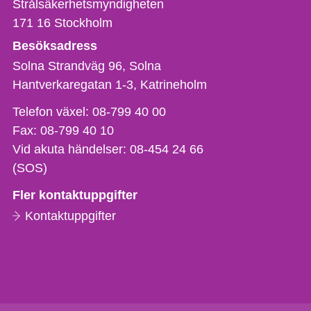
Strålsäkerhetsmyndigheten
171 16
Stockholm
Besöksadress
Solna Strandväg 96, Solna
Hantverkaregatan 1-3
Katrineholm
Telefon,
Telefon växel:
08-799 40 00
fax
Fax:
08-799 40 10
och
Vid akuta händelser:
08-454 24 66
e-
(SOS)
postadress
Fler kontaktuppgifter
Kontaktuppgifter