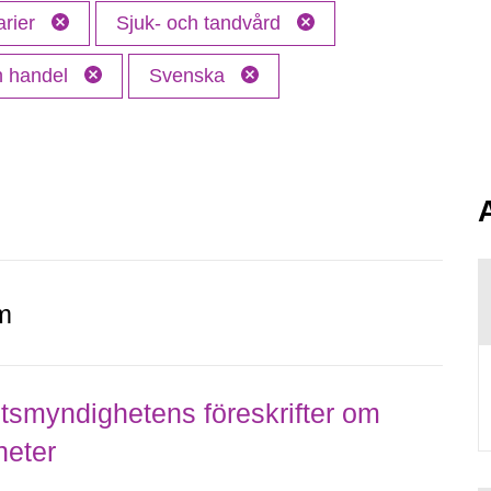
arier
Sjuk- och tandvård
ch handel
Svenska
m
smyndighetens föreskrifter om
heter