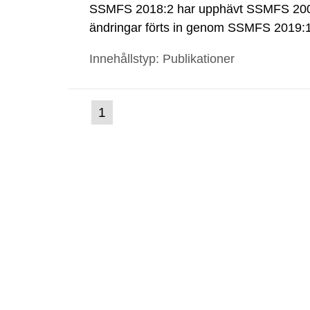
SSMFS 2018:2 har upphävt SSMFS 2008
ändringar förts in genom SSMFS 2019
Innehållstyp: Publikationer
(nuvarande
1
Gå
till
sida)
sida: