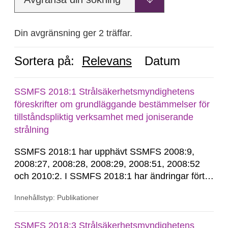
Din avgränsning ger 2 träffar.
Sortera på:
Relevans
Datum
SSMFS 2018:1 Strålsäkerhetsmyndighetens
föreskrifter om grundläggande bestämmelser för
tillståndspliktig verksamhet med joniserande
strålning
SSMFS 2018:1 har upphävt SSMFS 2008:9,
2008:27, 2008:28, 2008:29, 2008:51, 2008:52
och 2010:2. I SSMFS 2018:1 har ändringar förts
in genom SSMFS 2019:7, SSMFS 2021:3,
Innehållstyp: Publikationer
SSMFS 2022:14, SSMFS 2024:2 och SSMFS
2025:6.
SSMFS 2018:3 Strålsäkerhetsmyndighetens