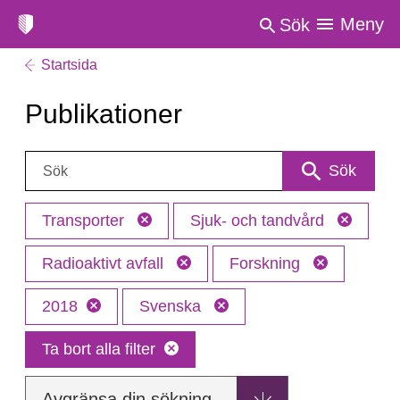
Meny
Sök
Startsida
Publikationer
Sök:
Sök
Transporter
Sjuk- och tandvård
Radioaktivt avfall
Forskning
2018
Svenska
Ta bort alla filter
Avgränsa din sökning