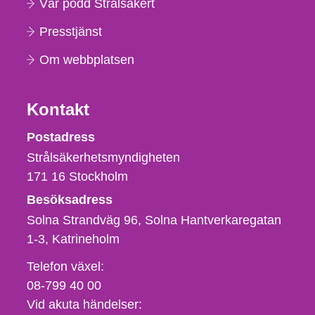
Vår podd Strålsäkert
Presstjänst
Om webbplatsen
Kontakt
Strålsäkerhetsmyndigheten
Postadress
Strålsäkerhetsmyndigheten
171 16
Stockholm
Besöksadress
Solna Strandväg 96, Solna Hantverkaregatan
1-3
Katrineholm
Telefon,
Telefon växel:
fax
08-799 40 00
och
Vid akuta händelser: