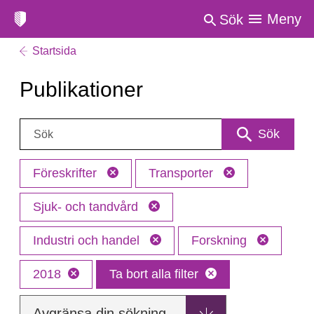
Meny
Sök
Startsida
Publikationer
Sök:
Sök
Föreskrifter
Transporter
Sjuk- och tandvård
Industri och handel
Forskning
2018
Ta bort alla filter
Avgränsa din sökning