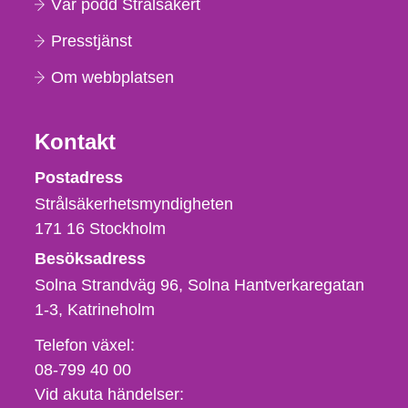
Vår podd Strålsäkert
Presstjänst
Om webbplatsen
Kontakt
Strålsäkerhetsmyndigheten
Postadress
Strålsäkerhetsmyndigheten
171 16
Stockholm
Besöksadress
Solna Strandväg 96, Solna Hantverkaregatan
1-3
Katrineholm
Telefon,
Telefon växel:
fax
08-799 40 00
och
Vid akuta händelser: