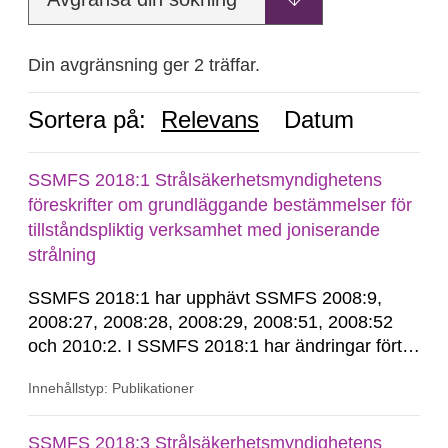
Din avgränsning ger 2 träffar.
Sortera på:
Relevans
Datum
SSMFS 2018:1 Strålsäkerhetsmyndighetens
föreskrifter om grundläggande bestämmelser för
tillståndspliktig verksamhet med joniserande
strålning
SSMFS 2018:1 har upphävt SSMFS 2008:9,
2008:27, 2008:28, 2008:29, 2008:51, 2008:52
och 2010:2. I SSMFS 2018:1 har ändringar förts
in genom SSMFS 2019:7, SSMFS 2021:3,
Innehållstyp: Publikationer
SSMFS 2022:14, SSMFS 2024:2 och SSMFS
2025:6.
SSMFS 2018:3 Strålsäkerhetsmyndighetens