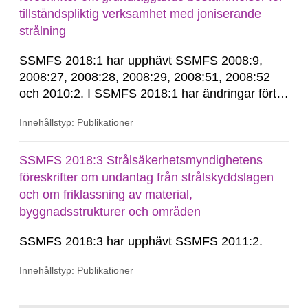
tillståndspliktig verksamhet med joniserande
strålning
SSMFS 2018:1 har upphävt SSMFS 2008:9,
2008:27, 2008:28, 2008:29, 2008:51, 2008:52
och 2010:2. I SSMFS 2018:1 har ändringar förts
in genom SSMFS 2019:7, SSMFS 2021:3,
Innehållstyp: Publikationer
SSMFS 2022:14, SSMFS 2024:2 och SSMFS
2025:6.
SSMFS 2018:3 Strålsäkerhetsmyndighetens
föreskrifter om undantag från strålskyddslagen
och om friklassning av material,
byggnadsstrukturer och områden
SSMFS 2018:3 har upphävt SSMFS 2011:2.
Innehållstyp: Publikationer