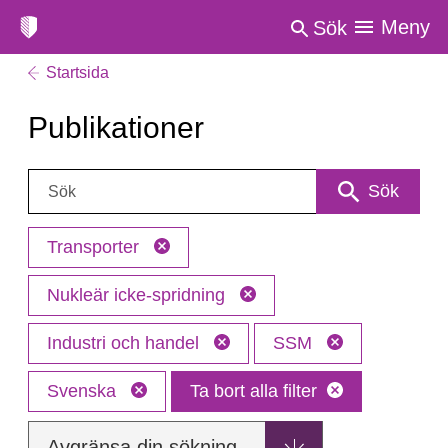
Meny
Sök
Startsida
Publikationer
Sök:
Sök
Transporter
Nukleär icke-spridning
Industri och handel
SSM
Svenska
Ta bort alla filter
Avgränsa din sökning