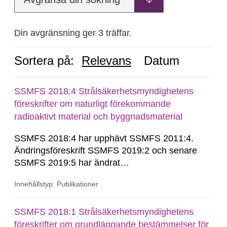
Din avgränsning ger 3 träffar.
Sortera på:
Relevans
Datum
SSMFS 2018:4 Strålsäkerhetsmyndighetens
föreskrifter om naturligt förekommande
radioaktivt material och byggnadsmaterial
SSMFS 2018:4 har upphävt SSMFS 2011:4.
Ändringsföreskrift SSMFS 2019:2 och senare
SSMFS 2019:5 har ändrat
övergångsbestämmelsen till 7 § i SSMFS
Innehållstyp: Publikationer
2018:4.
SSMFS 2018:1 Strålsäkerhetsmyndighetens
föreskrifter om grundläggande bestämmelser för