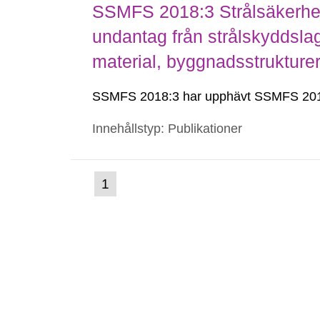
SSMFS 2018:3 Strålsäkerhet
undantag från strålskyddsla
material, byggnadsstruktur
SSMFS 2018:3 har upphävt SSMFS 201
Innehållstyp: Publikationer
(nuvarande
1
Gå
till
sida)
sida: