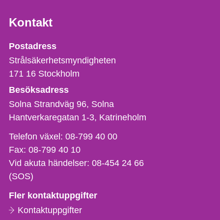
Kontakt
Strålsäkerhetsmyndigheten
Postadress
Strålsäkerhetsmyndigheten
171 16
Stockholm
Besöksadress
Solna Strandväg 96, Solna
Hantverkaregatan 1-3
Katrineholm
Telefon,
Telefon växel:
08-799 40 00
fax
Fax:
08-799 40 10
och
Vid akuta händelser:
08-454 24 66
e-
(SOS)
postadress
Fler kontaktuppgifter
Kontaktuppgifter