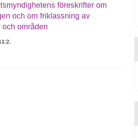
smyndighetens föreskrifter om
gen och om friklassning av
er och områden
1:2.