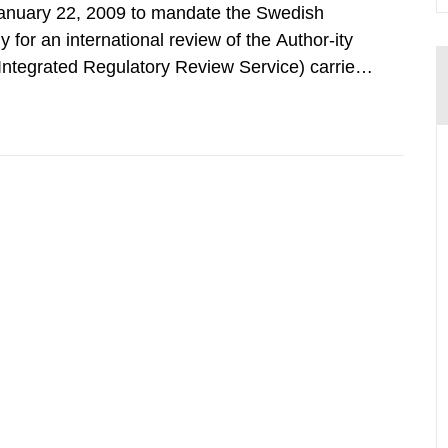
nuary 22, 2009 to mandate the Swedish
 for an international review of the Author-ity
(Integrated Regulatory Review Service) carried
y Agency (IAEA). On February 25, 2009, SSM
an IRRS in Sweden. The time...