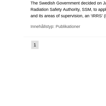
The Swedish Government decided on Ja
Radiation Safety Authority, SSM, to apply
and its areas of supervision, an ‘IRRS’ 
out by the International Atomic Energ
Innehållstyp: Publikationer
made a formal request to the IAEA for 
(nuvarande
1
Gå
till
sida)
sida: