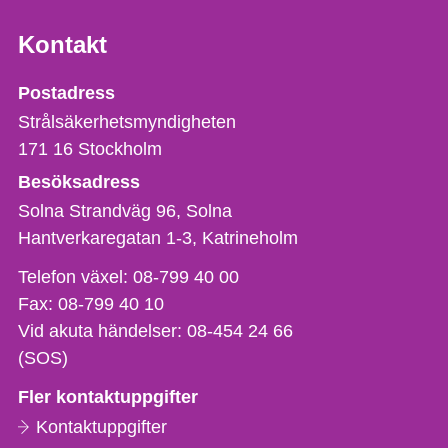
Kontakt
Strålsäkerhetsmyndigheten
Postadress
Strålsäkerhetsmyndigheten
171 16
Stockholm
Besöksadress
Solna Strandväg 96, Solna
Hantverkaregatan 1-3
Katrineholm
Telefon,
Telefon växel:
08-799 40 00
fax
Fax:
08-799 40 10
och
Vid akuta händelser:
08-454 24 66
e-
(SOS)
postadress
Fler kontaktuppgifter
Kontaktuppgifter