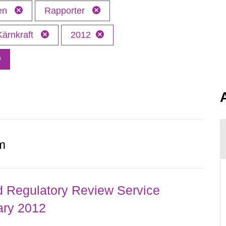
ken
Rapporter
Kärnkraft
2012
m
d Regulatory Review Service
ary 2012