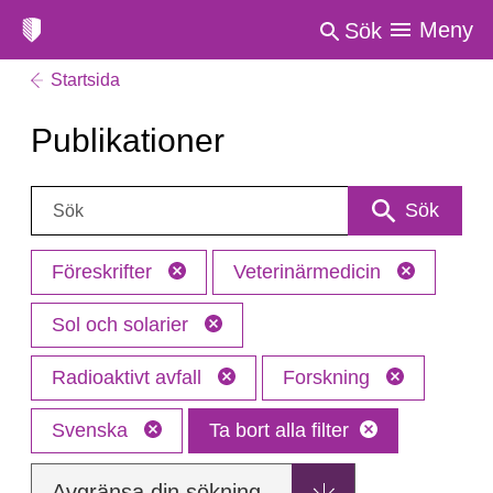
Meny
Sök
Startsida
Publikationer
Sök:
Sök
Föreskrifter
Veterinärmedicin
Sol och solarier
Radioaktivt avfall
Forskning
Svenska
Ta bort alla filter
Avgränsa din sökning