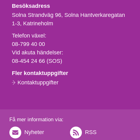
Besöksadress
Solna Strandväg 96, Solna Hantverkaregatan
1-3
Katrineholm
Telefon,
Telefon växel:
fax
08-799 40 00
och
Vid akuta händelser:
e-
08-454 24 66 (SOS)
postadress
Fler kontaktuppgifter
Kontaktuppgifter
Få mer information via:
Nyheter
RSS