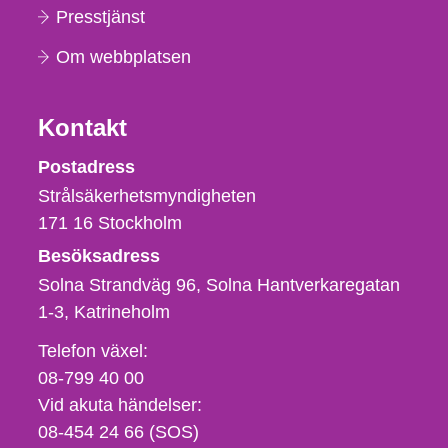
Presstjänst
Om webbplatsen
Kontakt
Strålsäkerhetsmyndigheten
Postadress
Strålsäkerhetsmyndigheten
171 16
Stockholm
Besöksadress
Solna Strandväg 96, Solna Hantverkaregatan
1-3
Katrineholm
Telefon,
Telefon växel:
fax
08-799 40 00
och
Vid akuta händelser:
e-
08-454 24 66 (SOS)