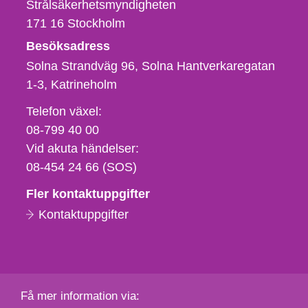
Strålsäkerhetsmyndigheten
171 16
Stockholm
Besöksadress
Solna Strandväg 96, Solna Hantverkaregatan
1-3
Katrineholm
Telefon,
Telefon växel:
fax
08-799 40 00
och
Vid akuta händelser:
e-
08-454 24 66 (SOS)
postadress
Fler kontaktuppgifter
Kontaktuppgifter
Få mer information via: