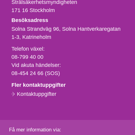
Strålsäkerhetsmyndigheten
171 16
Stockholm
Besöksadress
Solna Strandväg 96, Solna Hantverkaregatan
1-3
Katrineholm
Telefon,
Telefon växel:
fax
08-799 40 00
och
Vid akuta händelser:
e-
08-454 24 66 (SOS)
postadress
Fler kontaktuppgifter
Kontaktuppgifter
Få mer information via: