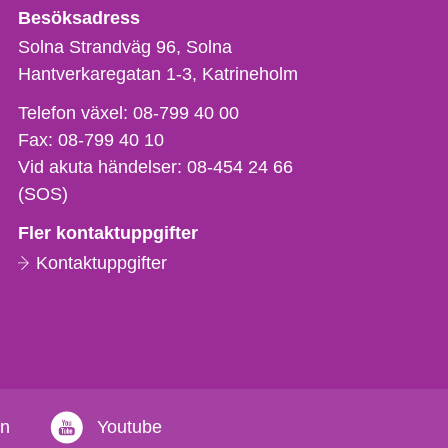
Besöksadress
Solna Strandväg 96, Solna
Hantverkaregatan 1-3
Katrineholm
Telefon,
Telefon växel:
08-799 40 00
fax
Fax:
08-799 40 10
och
Vid akuta händelser:
08-454 24 66
e-
(SOS)
postadress
Fler kontaktuppgifter
Kontaktuppgifter
in
Youtube