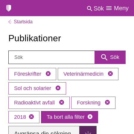
Meny
Sök
Startsida
Publikationer
Sök:
Sök
Föreskrifter
Veterinärmedicin
Sol och solarier
Radioaktivt avfall
Forskning
2018
Ta bort alla filter
Avgränsa din sökning