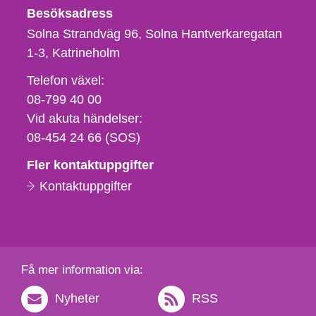
Besöksadress
Solna Strandväg 96, Solna Hantverkaregatan
1-3
Katrineholm
Telefon,
Telefon växel:
fax
08-799 40 00
och
Vid akuta händelser:
e-
08-454 24 66 (SOS)
postadress
Fler kontaktuppgifter
Kontaktuppgifter
Få mer information via:
Nyheter
RSS