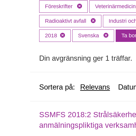
Föreskrifter
Veterinärmedici
Radioaktivt avfall
Industri o
2018
Svenska
Ta bort
Din avgränsning ger 1 träffar.
Sortera på:
Relevans
Datu
SSMFS 2018:2 Strålsäkerhet
anmälningspliktiga verksam