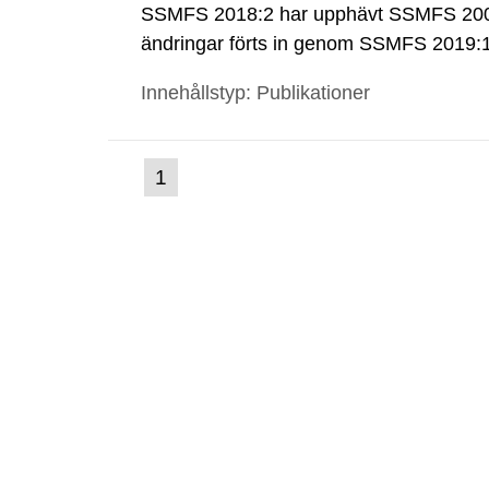
SSMFS 2018:2 har upphävt SSMFS 2008
ändringar förts in genom SSMFS 2019
Innehållstyp: Publikationer
(nuvarande
1
Gå
till
sida)
sida: