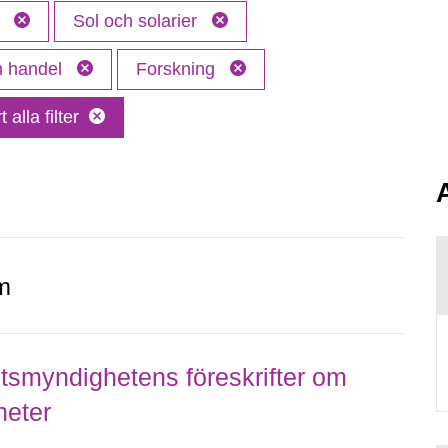
n
Sol och solarier
ch handel
Forskning
 alla filter
m
smyndighetens föreskrifter om
heter