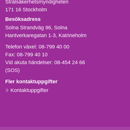
Strålsäkerhetsmyndigheten
171 16
Stockholm
Besöksadress
Solna Strandväg 96, Solna
Hantverkaregatan 1-3
Katrineholm
Telefon,
Telefon växel:
08-799 40 00
fax
Fax:
08-799 40 10
och
Vid akuta händelser:
08-454 24 66
e-
(SOS)
postadress
Fler kontaktuppgifter
Kontaktuppgifter