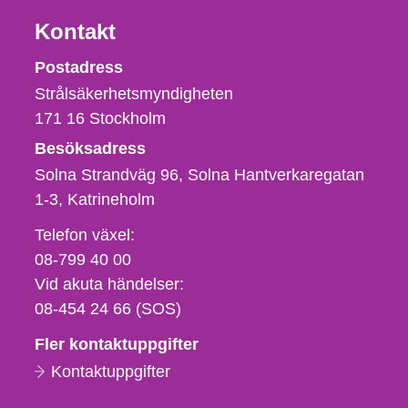
Kontakt
Strålsäkerhetsmyndigheten
Postadress
Strålsäkerhetsmyndigheten
171 16
Stockholm
Besöksadress
Solna Strandväg 96, Solna Hantverkaregatan
1-3
Katrineholm
Telefon,
Telefon växel:
fax
08-799 40 00
och
Vid akuta händelser:
e-
08-454 24 66 (SOS)
postadress
Fler kontaktuppgifter
Kontaktuppgifter