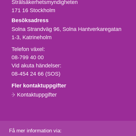
Strålsäkerhetsmyndigheten
171 16
Stockholm
Besöksadress
Solna Strandväg 96, Solna Hantverkaregatan
1-3
Katrineholm
Telefon,
Telefon växel:
fax
08-799 40 00
och
Vid akuta händelser:
e-
08-454 24 66 (SOS)
postadress
Fler kontaktuppgifter
Kontaktuppgifter
Få mer information via: