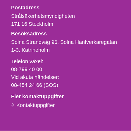
Strålsäkerhetsmyndigheten
Postadress
Strålsäkerhetsmyndigheten
171 16
Stockholm
Besöksadress
Solna Strandväg 96, Solna Hantverkaregatan
1-3
Katrineholm
Telefon,
Telefon växel:
fax
08-799 40 00
och
Vid akuta händelser:
e-
08-454 24 66 (SOS)
postadress
Fler kontaktuppgifter
Kontaktuppgifter