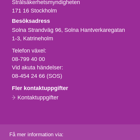
Strålsäkerhetsmyndigheten
171 16
Stockholm
Besöksadress
Solna Strandväg 96, Solna Hantverkaregatan
1-3
Katrineholm
Telefon,
Telefon växel:
fax
08-799 40 00
och
Vid akuta händelser:
e-
08-454 24 66 (SOS)
postadress
Fler kontaktuppgifter
Kontaktuppgifter
Få mer information via: