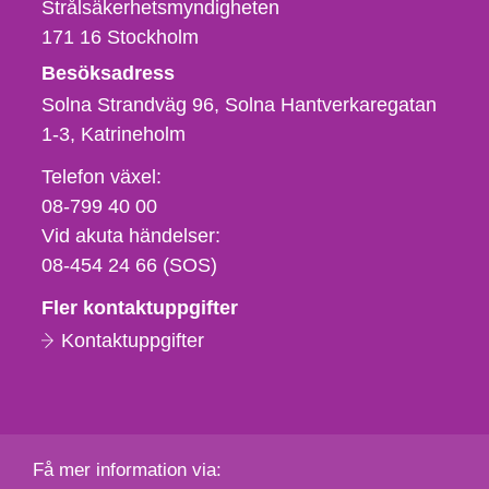
Strålsäkerhetsmyndigheten
171 16
Stockholm
Besöksadress
Solna Strandväg 96, Solna Hantverkaregatan
1-3
Katrineholm
Telefon,
Telefon växel:
fax
08-799 40 00
och
Vid akuta händelser:
e-
08-454 24 66 (SOS)
postadress
Fler kontaktuppgifter
Kontaktuppgifter
Få mer information via: