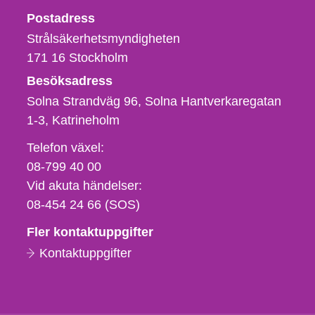
Strålsäkerhetsmyndigheten
Postadress
Strålsäkerhetsmyndigheten
171 16
Stockholm
Besöksadress
Solna Strandväg 96, Solna Hantverkaregatan
1-3
Katrineholm
Telefon,
Telefon växel:
fax
08-799 40 00
och
Vid akuta händelser:
e-
08-454 24 66 (SOS)
postadress
Fler kontaktuppgifter
Kontaktuppgifter