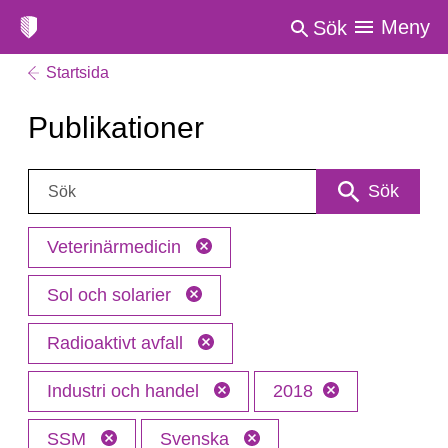
Meny
Sök
Startsida
Publikationer
Sök:
Sök
Veterinärmedicin
Sol och solarier
Radioaktivt avfall
Industri och handel
2018
SSM
Svenska