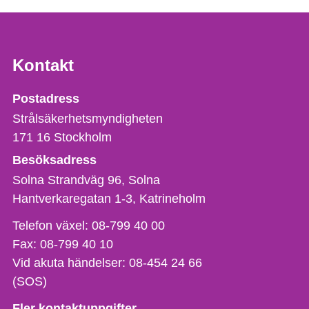
Kontakt
Strålsäkerhetsmyndigheten
Postadress
Strålsäkerhetsmyndigheten
171 16
Stockholm
Besöksadress
Solna Strandväg 96, Solna
Hantverkaregatan 1-3
Katrineholm
Telefon,
Telefon växel:
08-799 40 00
fax
Fax:
08-799 40 10
och
Vid akuta händelser:
08-454 24 66
e-
(SOS)
postadress
Fler kontaktuppgifter