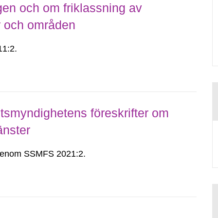
gen och om friklassning av
er och områden
1:2.
smyndighetens föreskrifter om
änster
n genom SSMFS 2021:2.