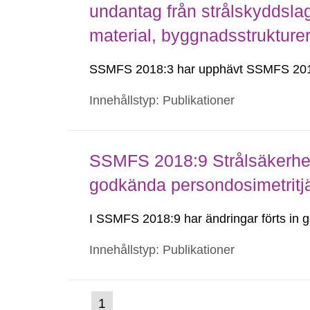
undantag från strålskyddsla
material, byggnadsstruktur
SSMFS 2018:3 har upphävt SSMFS 201
Innehållstyp: Publikationer
SSMFS 2018:9 Strålsäkerhet
godkända persondosimetritj
I SSMFS 2018:9 har ändringar förts i
Innehållstyp: Publikationer
(nuvarande
1
Gå