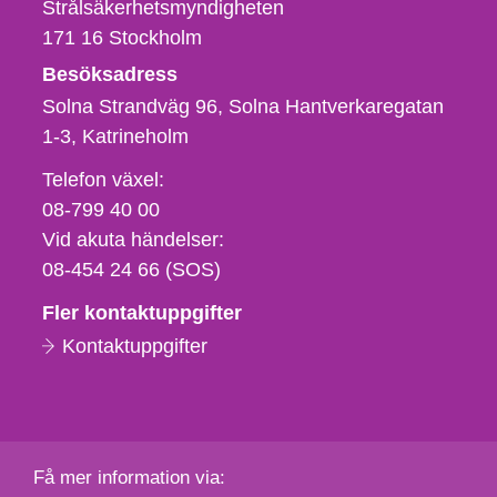
Strålsäkerhetsmyndigheten
171 16
Stockholm
Besöksadress
Solna Strandväg 96, Solna Hantverkaregatan
1-3
Katrineholm
Telefon,
Telefon växel:
fax
08-799 40 00
och
Vid akuta händelser:
e-
08-454 24 66 (SOS)
postadress
Fler kontaktuppgifter
Kontaktuppgifter
Få mer information via: