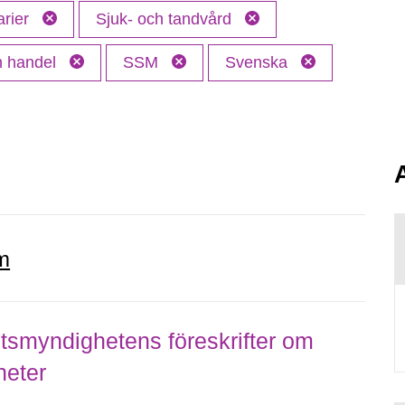
arier
Sjuk- och tandvård
ch handel
SSM
Svenska
m
smyndighetens föreskrifter om
heter