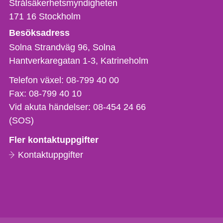
Strålsäkerhetsmyndigheten
171 16
Stockholm
Besöksadress
Solna Strandväg 96, Solna
Hantverkaregatan 1-3
Katrineholm
Telefon,
Telefon växel:
08-799 40 00
fax
Fax:
08-799 40 10
och
Vid akuta händelser:
08-454 24 66
e-
(SOS)
postadress
Fler kontaktuppgifter
Kontaktuppgifter