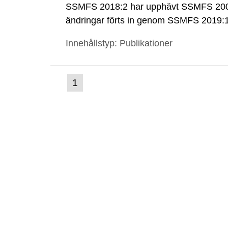
SSMFS 2018:2 har upphävt SSMFS 2008
ändringar förts in genom SSMFS 2019
Innehållstyp: Publikationer
(nuvarande
1
Gå
till
sida)
sida: