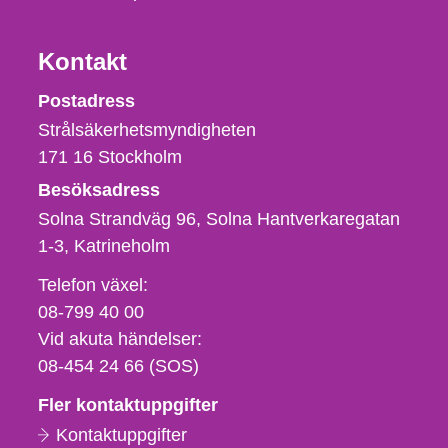
Kontakt
Strålsäkerhetsmyndigheten
Postadress
Strålsäkerhetsmyndigheten
171 16
Stockholm
Besöksadress
Solna Strandväg 96, Solna Hantverkaregatan
1-3
Katrineholm
Telefon,
Telefon växel:
fax
08-799 40 00
och
Vid akuta händelser:
e-
08-454 24 66 (SOS)
postadress
Fler kontaktuppgifter
Kontaktuppgifter