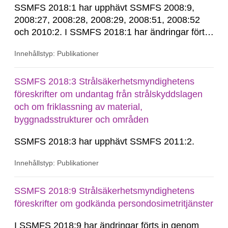
SSMFS 2018:1 har upphävt SSMFS 2008:9,
2008:27, 2008:28, 2008:29, 2008:51, 2008:52
och 2010:2. I SSMFS 2018:1 har ändringar förts
in genom SSMFS 2019:7, SSMFS 2021:3,
Innehållstyp: Publikationer
SSMFS 2022:14, SSMFS 2024:2 och SSMFS
2025:6.
SSMFS 2018:3 Strålsäkerhetsmyndighetens
föreskrifter om undantag från strålskyddslagen
och om friklassning av material,
byggnadsstrukturer och områden
SSMFS 2018:3 har upphävt SSMFS 2011:2.
Innehållstyp: Publikationer
SSMFS 2018:9 Strålsäkerhetsmyndighetens
föreskrifter om godkända persondosimetritjänster
I SSMFS 2018:9 har ändringar förts in genom