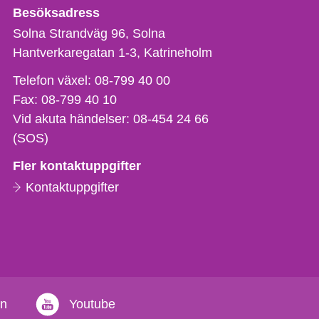
Besöksadress
Solna Strandväg 96, Solna
Hantverkaregatan 1-3
Katrineholm
Telefon,
Telefon växel:
08-799 40 00
fax
Fax:
08-799 40 10
och
Vid akuta händelser:
08-454 24 66
e-
(SOS)
postadress
Fler kontaktuppgifter
Kontaktuppgifter
in
Youtube