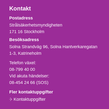
Kontakt
Strålsäkerhetsmyndigheten
Postadress
Strålsäkerhetsmyndigheten
171 16
Stockholm
Besöksadress
Solna Strandväg 96, Solna Hantverkaregatan
1-3
Katrineholm
Telefon,
Telefon växel:
fax
08-799 40 00
och
Vid akuta händelser:
e-
08-454 24 66 (SOS)
postadress
Fler kontaktuppgifter
Kontaktuppgifter