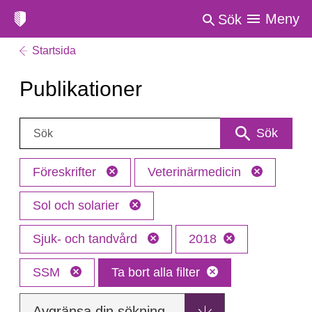
Meny
Sök
Startsida
Publikationer
Sök:
Sök
Föreskrifter
Veterinärmedicin
Sol och solarier
Sjuk- och tandvård
2018
SSM
Ta bort alla filter
Avgränsa din sökning