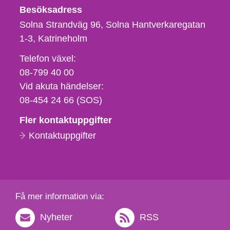
Besöksadress
Solna Strandväg 96, Solna Hantverkaregatan
1-3
Katrineholm
Telefon,
Telefon växel:
fax
08-799 40 00
och
Vid akuta händelser:
e-
08-454 24 66 (SOS)
postadress
Fler kontaktuppgifter
Kontaktuppgifter
Få mer information via:
Nyheter
RSS