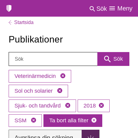
Meny
Sök
Startsida
Publikationer
Sök:
Sök
Veterinärmedicin
Sol och solarier
Sjuk- och tandvård
2018
SSM
Ta bort alla filter
Avgränsa din sökning