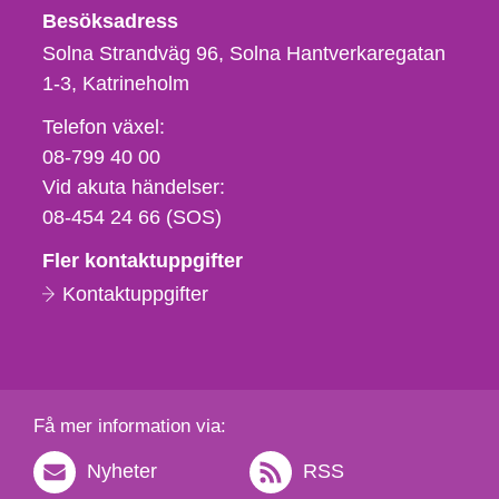
Besöksadress
Solna Strandväg 96, Solna Hantverkaregatan
1-3
Katrineholm
Telefon,
Telefon växel:
fax
08-799 40 00
och
Vid akuta händelser:
e-
08-454 24 66 (SOS)
postadress
Fler kontaktuppgifter
Kontaktuppgifter
Få mer information via:
Nyheter
RSS