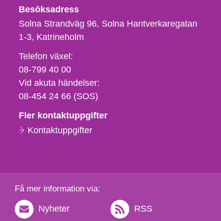
Besöksadress
Solna Strandväg 96, Solna Hantverkaregatan
1-3
Katrineholm
Telefon,
Telefon växel:
fax
08-799 40 00
och
Vid akuta händelser:
e-
08-454 24 66 (SOS)
postadress
Fler kontaktuppgifter
Kontaktuppgifter
Få mer information via:
Nyheter
RSS