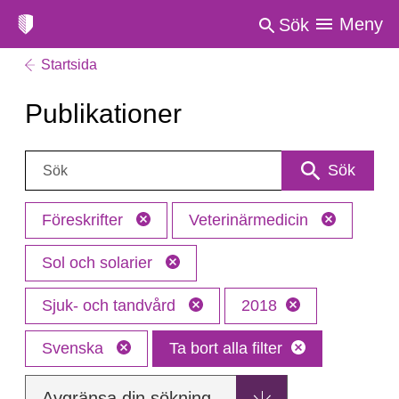
Meny
Sök
Startsida
Publikationer
Sök:
Sök
Föreskrifter
Veterinärmedicin
Sol och solarier
Sjuk- och tandvård
2018
Svenska
Ta bort alla filter
Avgränsa din sökning