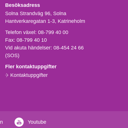
Besöksadress
Solna Strandväg 96, Solna
Hantverkaregatan 1-3
Katrineholm
Telefon,
Telefon växel:
08-799 40 00
fax
Fax:
08-799 40 10
och
Vid akuta händelser:
08-454 24 66
e-
(SOS)
postadress
Fler kontaktuppgifter
Kontaktuppgifter
in
Youtube