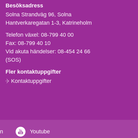
Besöksadress
Solna Strandväg 96, Solna
Hantverkaregatan 1-3
Katrineholm
Telefon,
Telefon växel:
08-799 40 00
fax
Fax:
08-799 40 10
och
Vid akuta händelser:
08-454 24 66
e-
(SOS)
postadress
Fler kontaktuppgifter
Kontaktuppgifter
in
Youtube