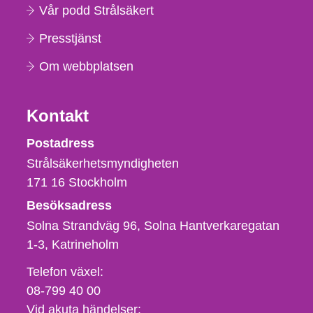
Vår podd Strålsäkert
Presstjänst
Om webbplatsen
Kontakt
Strålsäkerhetsmyndigheten
Postadress
Strålsäkerhetsmyndigheten
171 16
Stockholm
Besöksadress
Solna Strandväg 96, Solna Hantverkaregatan
1-3
Katrineholm
Telefon,
Telefon växel:
fax
08-799 40 00
och
Vid akuta händelser: