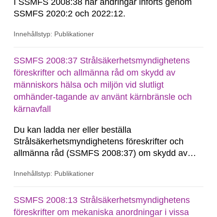
I SSMFS 2008:38 har ändringar införts genom
SSMFS 2020:2 och 2022:12.
Innehållstyp: Publikationer
SSMFS 2008:37 Strålsäkerhetsmyndighetens
föreskrifter och allmänna råd om skydd av
människors hälsa och miljön vid slutligt
omhänder-tagande av använt kärnbränsle och
kärnavfall
Du kan ladda ner eller beställa
Strålsäkerhetsmyndighetens föreskrifter och
allmänna råd (SSMFS 2008:37) om skydd av
människors hälsa och miljön vid slutligt
Innehållstyp: Publikationer
omhänder-tagande av använt kärnbränsle och
kärnavfall, se nedan. Vid beställning av den här
föreskriften får du den konsoliderade versionen
SSMFS 2008:13 Strålsäkerhetsmyndighetens
skickad...
föreskrifter om mekaniska anordningar i vissa