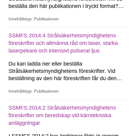
beställa den här publikationen i tryckt format?
SSM Du kan beställa den här publikationen i
Innehållstyp: Publikationer
tryckt format till självkostnadspris. Kommuner
och skolor kan du beställa upp till 50 tryckta
exemplar gratis. Du beställer publikationen via e-
SSMFS 2014:4 Strålsäkerhetsmyndighetens
post, Kommunikation@ssm.se.
föreskrifter och allmänna råd om laser, starka
laserpekare och intensivt pulserat ljus
Du kan ladda ner eller beställa
Strålsäkerhetsmyndighetens föreskrifter. Vid
beställning av den här föreskriften får du den
konsoliderade versionen skickad till dig.
Innehållstyp: Publikationer
Konsoliderad version är en version av
föreskrifterna där alla ändringar har förts in. En
konsoliderad version visar föreskrifterna i deras
SSMFS 2014:2 Strålsäkerhetsmyndighetens
senast gällande...
föreskrifter om beredskap vid kärntekniska
anläggningar