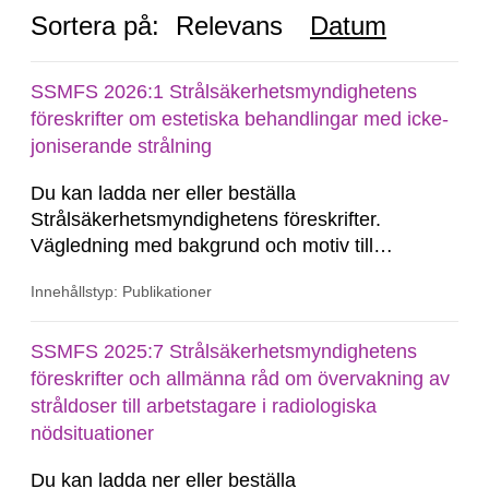
Sortera på:
Relevans
Datum
SSMFS 2026:1 Strålsäkerhetsmyndighetens
föreskrifter om estetiska behandlingar med icke-
joniserande strålning
Du kan ladda ner eller beställa
Strålsäkerhetsmyndighetens föreskrifter.
Vägledning med bakgrund och motiv till
föreskriften kan endast laddas ner. Vill du
Innehållstyp: Publikationer
beställa den här publikationen i tryckt format?
SSM Du kan beställa den här publikationen i
tryckt format till självkostnadspris. Kommuner
SSMFS 2025:7 Strålsäkerhetsmyndighetens
och skolor kan du beställa upp till 50 tryckta...
föreskrifter och allmänna råd om övervakning av
stråldoser till arbetstagare i radiologiska
nödsituationer
Du kan ladda ner eller beställa