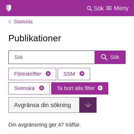
Meny
Sök
Startsida
Publikationer
Sök:
Sök
Föreskrifter
SSM
Svenska
Ta bort alla filter
Avgränsa din sökning
Din avgränsning ger 47 träffar.