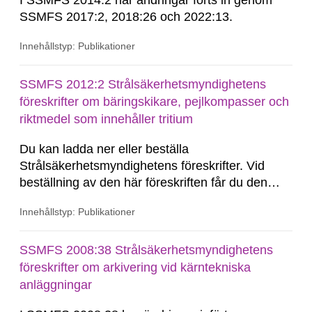
I SSMFS 2014:2 har ändringar förts in genom
SSMFS 2017:2, 2018:26 och 2022:13.
Innehållstyp: Publikationer
SSMFS 2012:2 Strålsäkerhetsmyndighetens
föreskrifter om bäringskikare, pejlkompasser och
riktmedel som innehåller tritium
Du kan ladda ner eller beställa
Strålsäkerhetsmyndighetens föreskrifter. Vid
beställning av den här föreskriften får du den
konsoliderade versionen skickad till dig.
Innehållstyp: Publikationer
Konsoliderad version är en version av
föreskrifterna där alla ändringar har förts in. En
konsoliderad version visar föreskrifterna i deras
SSMFS 2008:38 Strålsäkerhetsmyndighetens
senast gällande...
föreskrifter om arkivering vid kärntekniska
anläggningar