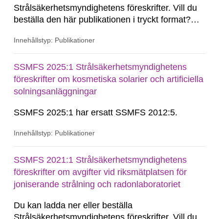
Strålsäkerhetsmyndighetens föreskrifter. Vill du
beställa den här publikationen i tryckt format?
SSM Du kan beställa den här publikationen i
Innehållstyp: Publikationer
tryckt format till självkostnadspris. Kommuner
och skolor kan du beställa upp till 50 tryckta
exemplar gratis. Du beställer publikationen via e-
SSMFS 2025:1 Strålsäkerhetsmyndighetens
post, Kommunikation@ssm.se.
föreskrifter om kosmetiska solarier och artificiella
solningsanläggningar
SSMFS 2025:1 har ersatt SSMFS 2012:5.
Innehållstyp: Publikationer
SSMFS 2021:1 Strålsäkerhetsmyndighetens
föreskrifter om avgifter vid riksmätplatsen för
joniserande strålning och radonlaboratoriet
Du kan ladda ner eller beställa
Strålsäkerhetsmyndighetens föreskrifter. Vill du