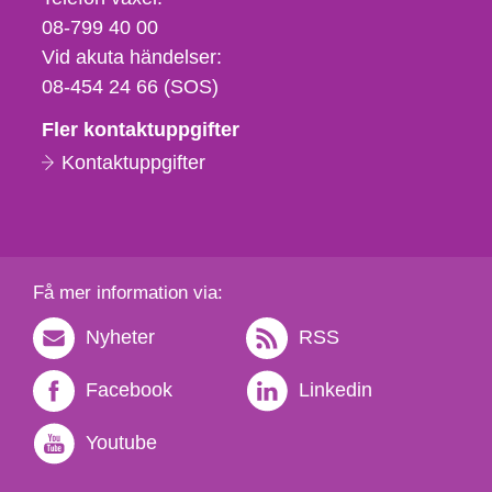
fax
08-799 40 00
och
Vid akuta händelser:
e-
08-454 24 66 (SOS)
postadress
Fler kontaktuppgifter
Kontaktuppgifter
Få mer information via:
Nyheter
RSS
Facebook
Linkedin
Youtube