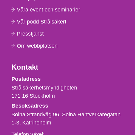
Våra event och seminarier
Vår podd Strålsäkert
Presstjänst
Om webbplatsen
Kontakt
Strålsäkerhetsmyndigheten
Postadress
Strålsäkerhetsmyndigheten
171 16
Stockholm
Besöksadress
Solna Strandväg 96, Solna Hantverkaregatan
1-3
Katrineholm
Telefon,
Telefon växel: