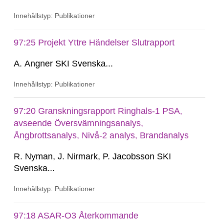
level nuclear waste. However, the decision on
Innehållstyp: Publikationer
which material and which joining process to be
used has to be based on the design criterions.
The welding procedure has to be qualified i.e, it
97:25 Projekt Yttre Händelser Slutrapport
shall be demonstrated whether the procedure is
A. Angner SKI Svenska...
capable of fulfilling...
Innehållstyp: Publikationer
97:20 Granskningsrapport Ringhals-1 PSA,
avseende Översvämningsanalys,
Ångbrottsanalys, Nivå-2 analys, Brandanalys
R. Nyman, J. Nirmark, P. Jacobsson SKI
Svenska...
Innehållstyp: Publikationer
97:18 ASAR-O3 Återkommande