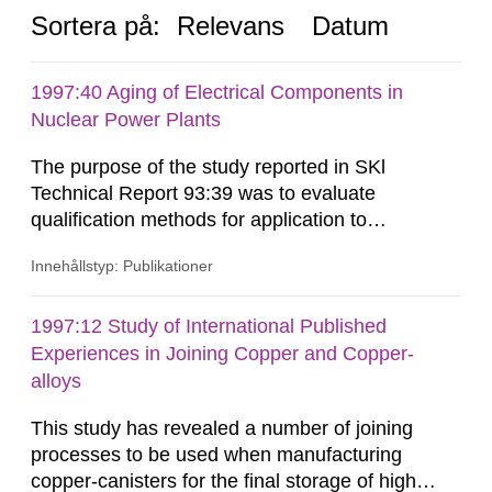
Sortera på:
Relevans
Datum
1997:40 Aging of Electrical Components in
Nuclear Power Plants
The purpose of the study reported in SKl
Technical Report 93:39 was to evaluate
qualification methods for application to
components intended to be installed in the
Innehållstyp: Publikationer
containment of nuclear power plants. The study
included application of Arrhenius' criterion for
thermal aging as well as methodologies for
1997:12 Study of International Published
updating (curve-matching, ongoing qualification).
Experiences in Joining Copper and Copper-
This report reviews the results of...
alloys
This study has revealed a number of joining
processes to be used when manufacturing
copper-canisters for the final storage of high